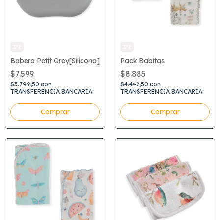
3*2
3*2
Babero Petit Grey[Silicona]
Pack Babitas
$7.599
$8.885
$3.799,50
con
$4.442,50
con
TRANSFERENCIA BANCARIA
TRANSFERENCIA BANCARIA