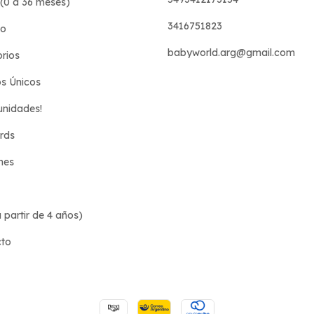
(0 a 36 meses)
3416751823
do
babyworld.arg@gmail.com
rios
s Únicos
unidades!
ards
nes
 partir de 4 años)
cto