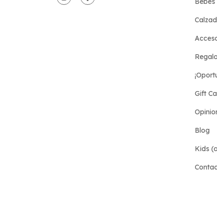
Bebés 
Calza
Acceso
Regalo
¡Oport
Gift C
Opinio
Blog
Kids (a
Conta