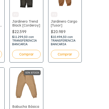
3*2
3*2
Jardinero Trend
Jardinero Cargo
y
Black [Corderoy]
[Tusor]
$22.599
$20.989
$11.299,50
con
$10.494,50
con
TRANSFERENCIA
TRANSFERENCIA
BANCARIA
BANCARIA
Comprar
Comprar
SIN STOCK
Babucha Básica