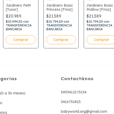
Jardinero Petit
Jardinero Basic
Jardinero Basic
[Tusor]
Princess [Frisa]
Mallow [Frisa]
$20.989
$21.589
$21.589
$10.494,50
con
$10.794,50
con
$10.794,50
con
TRANSFERENCIA
TRANSFERENCIA
TRANSFERENCIA
BANCARIA
BANCARIA
BANCARIA
Comprar
Comprar
Comprar
gorías
Contactános
5493412173154
(0 a 36 meses)
3416751823
do
babyworld.arg@gmail.com
rios