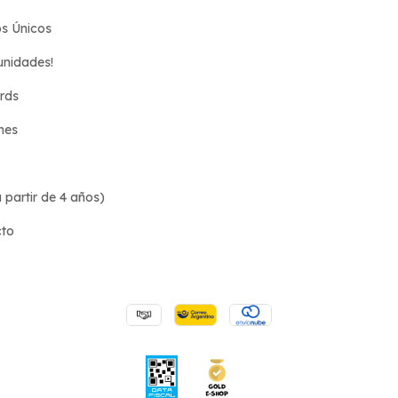
s Únicos
unidades!
ards
nes
 partir de 4 años)
cto