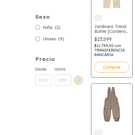
Sexo
3*2
Jardinero Trend
Niña
(2)
Butter [Corderoy
con Plush]
Unisex
(9)
$23.599
$11.799,50
con
TRANSFERENCIA
BANCARIA
Precio
Comprar
Desde
Hasta
3*2