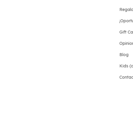
Regalo
¡Oport
Gift C
Opinio
Blog
Kids (a
Conta