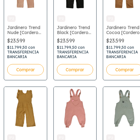
3*2
3*2
3*2
Jardinero Trend
Jardinero Trend
Jardinero Trend
Nude [Corderoy
Black [Corderoy
Cocoa [Cordero
con Plush]
con Plush]
con Plush]
$23.599
$23.599
$23.599
$11.799,50
con
$11.799,50
con
$11.799,50
con
TRANSFERENCIA
TRANSFERENCIA
TRANSFERENCIA
BANCARIA
BANCARIA
BANCARIA
Comprar
Comprar
Comprar
3*2
3*2
3*2