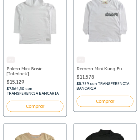
3*2
3*2
Polera Mini Basic
Remera Mini Kung Fu
[Interlock]
$11.578
$15.129
$5.789
con
TRANSFERENCIA
BANCARIA
$7.564,50
con
TRANSFERENCIA BANCARIA
Comprar
Comprar