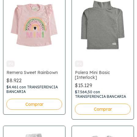
3*2
3*2
Remera Sweet Rainbown
Polera Mini Basic
[Interlock]
$8.922
$15.129
$4.461
con
TRANSFERENCIA
BANCARIA
$7.564,50
con
TRANSFERENCIA BANCARIA
Comprar
Comprar