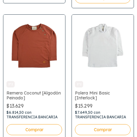
3*2
3*2
Remera Coconut [Algodón
Polera Mini Basic
Peinado]
[Interlock]
$13.629
$15.299
$6.814,50
con
$7.649,50
con
TRANSFERENCIA BANCARIA
TRANSFERENCIA BANCARIA
Comprar
Comprar