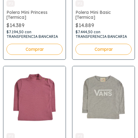
3*2
3*2
Polera Mini Princess
Polera Mini Basic
[Termica]
[Termica]
$14.389
$14.889
$7.194,50
con
$7.444,50
con
TRANSFERENCIA BANCARIA
TRANSFERENCIA BANCARIA
Comprar
Comprar
3*2
3*2