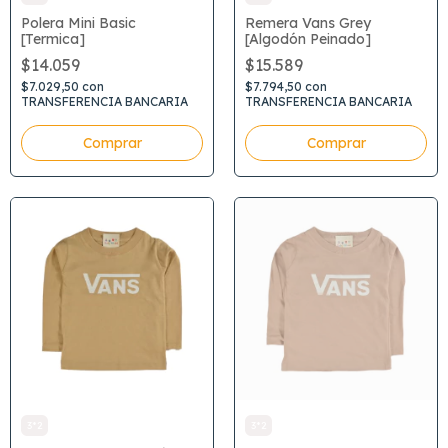
Polera Mini Basic
Remera Vans Grey
[Termica]
[Algodón Peinado]
$14.059
$15.589
$7.029,50
con
$7.794,50
con
TRANSFERENCIA BANCARIA
TRANSFERENCIA BANCARIA
Comprar
Comprar
3*2
3*2