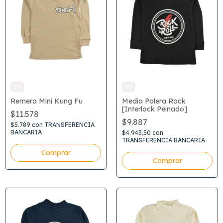
3*2
3*2
Remera Mini Kung Fu
Media Polera Rock
[Interlock Peinado]
$11.578
$9.887
$5.789
con
TRANSFERENCIA
BANCARIA
$4.943,50
con
TRANSFERENCIA BANCARIA
Comprar
Comprar