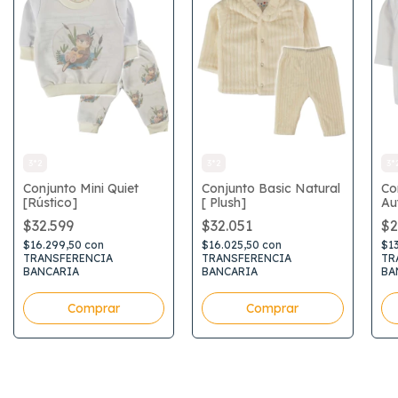
3*2
3*2
3*
Conjunto Mini Quiet
Conjunto Basic Natural
Co
[Rústico]
[ Plush]
Au
$32.599
$32.051
$2
$16.299,50
con
$16.025,50
con
$1
TRANSFERENCIA
TRANSFERENCIA
TR
BANCARIA
BANCARIA
BA
Comprar
Comprar