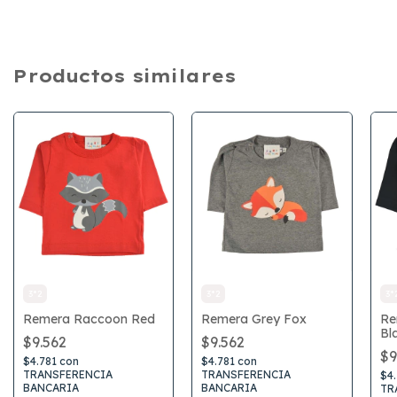
Productos similares
3*2
3*2
3*
Remera Raccoon Red
Remera Grey Fox
Re
Bl
$9.562
$9.562
$9
$4.781
con
$4.781
con
TRANSFERENCIA
TRANSFERENCIA
$4
BANCARIA
BANCARIA
TR